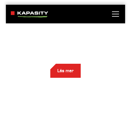
AVFALLS­
ÖVERFÖRING
Vi implementerar avfalls- och tvättöverföringssystem från
behovskartläggning till nyckelfärdiga installationer i hela
Finland.
Läs mer