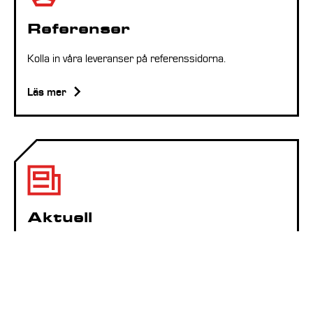
Referenser
Kolla in våra leveranser på referenssidorna.
Läs mer
Aktuell
Läs aktuella nyheter och våra tankar om den cirkulära
ekonomin.
Läs mer