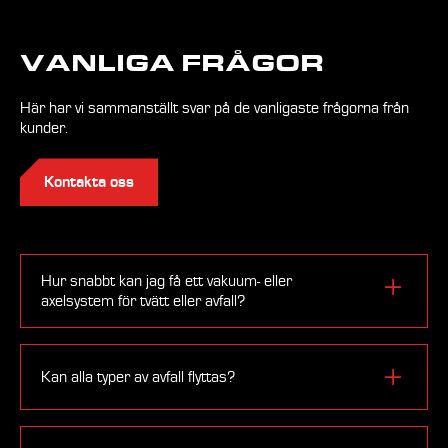
VANLIGA FRÅGOR
Här har vi sammanställt svar på de vanligaste frågorna från
kunder.
Kontakta oss
Hur snabbt kan jag få ett vakuum- eller
axelsystem för tvätt eller avfall?
Med tanke på hur djupt in i byggnaden systemen är
installerade bör planeringen inledas i samarbete med
Kan alla typer av avfall flyttas?
arkitekt- och ingenjörsbyrån vid utformningen av
byggnaden. Varje system som tillhandahålls är
Burk, träavfall, möbler samt olika hårda fraktioner
individuellt. Leveranstiden, räknat från när alla detaljer
såsom metall SER-avfall är sådana fraktioner som inte