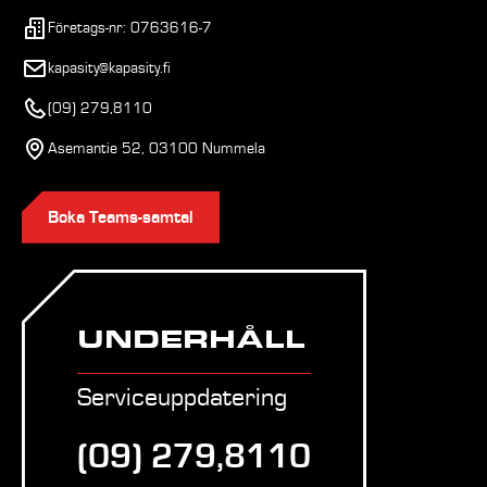
Företags-nr: 0763616-7
kapasity@kapasity.fi
(09) 279,8110
Asemantie 52, 03100 Nummela
Boka Teams-samtal
UNDERHÅLL
Serviceuppdatering
(09) 279,8110