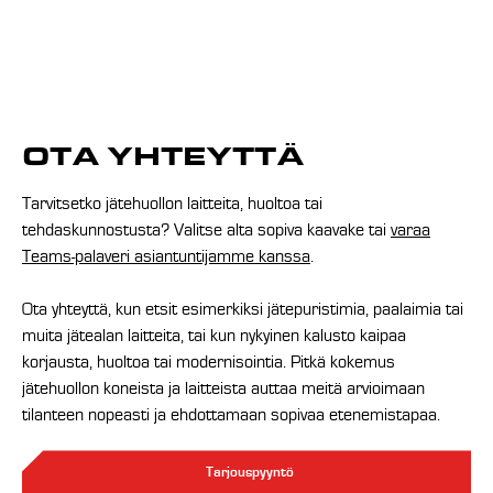
OTA YHTEYTTÄ
Tarvitsetko jätehuollon laitteita, huoltoa tai
tehdaskunnostusta? Valitse alta sopiva kaavake tai
varaa
Teams-palaveri asiantuntijamme kanssa
.
Ota yhteyttä, kun etsit esimerkiksi jätepuristimia, paalaimia tai
muita jätealan laitteita, tai kun nykyinen kalusto kaipaa
korjausta, huoltoa tai modernisointia. Pitkä kokemus
jätehuollon koneista ja laitteista auttaa meitä arvioimaan
tilanteen nopeasti ja ehdottamaan sopivaa etenemistapaa.
Tarjouspyyntö