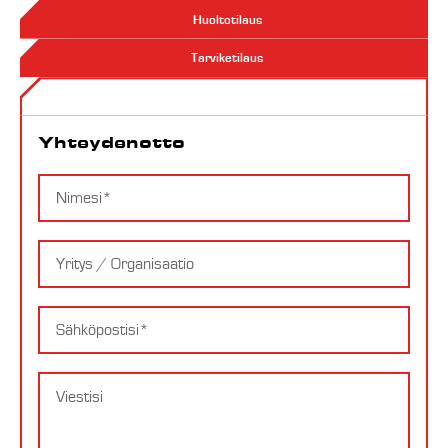
Huoltotilaus
Tarviketilaus
Yhteydenotto
Yhteydenotto
Nimi
Yritys
Email
Viesti