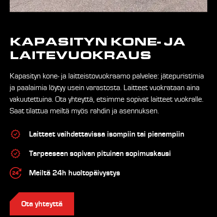
KAPASITYN KONE- JA
LAITE­VUOKRAUS
Kapasityn kone- ja laitteistovuokraamo palvelee: jätepuristimia
ja paalaimia löytyy usein varastosta. Laitteet vuokrataan aina
vakuutettuina. Ota yhteyttä, etsimme sopivat laitteet vuokralle.
Saat tilattua meiltä myös rahdin ja asennuksen.
Laitteet vaihdettavissa isompiin tai pienempiin
Tarpeeseen sopivan pituinen sopimuskausi
Meiltä 24h huoltopäivystys
Ota yhteyttä