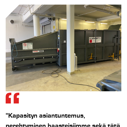
"Kapasityn asiantuntemus,
perehtyminen haasteisiimme sekä tätä