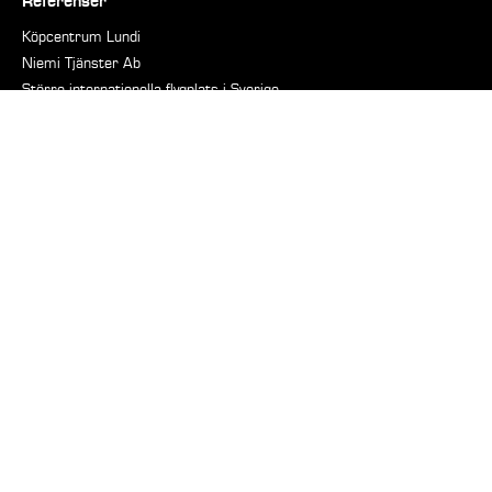
Referenser
Köpcentrum Lundi
Niemi Tjänster Ab
Större internationella flygplats i Sverige
Stort tryckeri
Stora centralsjukhuset
Medelstort köpcentrum
Stor elektronikbutik
Stor automatisk lagring
Mellanstort distributionscenter
Det stora prisma
Branscher
Detaljhandeln
Logistik och lagerhållning
Bransch
Vårdsektorn
Sjukhus