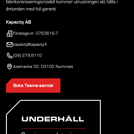
fabriksrenoveringsmodell kommer utrustningen att hålla i
årtionden med full garanti.
Kapacity AB
Företags-nr: 0763616-7
kapasity@kapasity.fi
(09) 279,8110
Asemantie 52, 03100 Nummela
Boka Teams-samtal
UNDERHÅLL