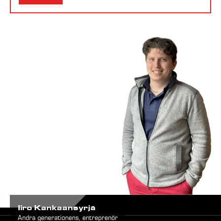
Iiro Kankaansyrjä
Andra generationens, entreprenör