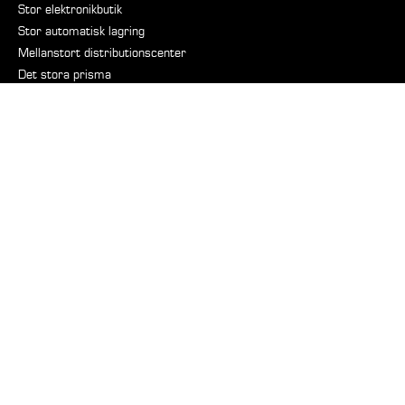
Stor elektronikbutik
Stor automatisk lagring
Mellanstort distributionscenter
Det stora prisma
Branscher
Detaljhandeln
Logistik och lagerhållning
Bransch
Vårdsektorn
Sjukhus
Fastigheter
Kommuner och städer
Boende- och restaurangsektorn
Försvarsindustri
Nautiska