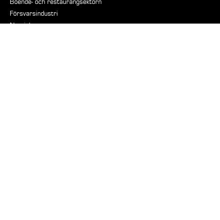
Boende- och restaurangsektorn
Försvarsindustri
Nautiska
Stöd
På vakt
Fabriksrenovering
Periodiskt underhåll
manualer
Utbildningar
Klistermärken och skyltar
Företag
handling
Teamet
Rekry
Aktuell