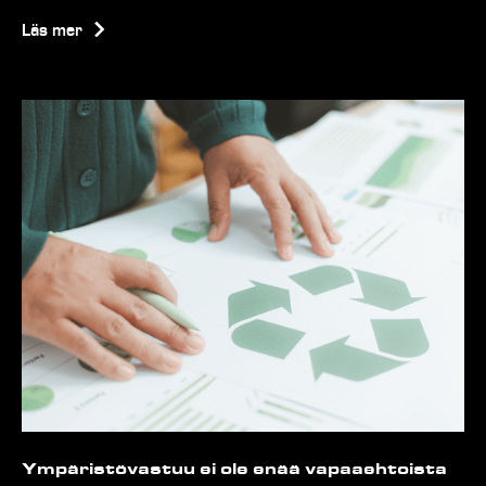
Läs mer
Ympäristövastuu ei ole enää vapaaehtoista