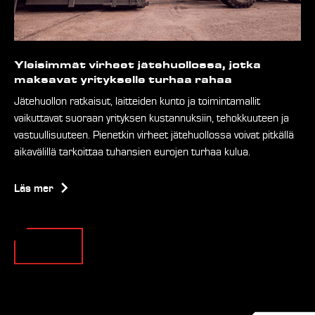
Yleisimmät virheet jätehuollossa, jotka
maksavat yritykselle turhaa rahaa
Jätehuollon ratkaisut, laitteiden kunto ja toimintamallit
vaikuttavat suoraan yrityksen kustannuksiin, tehokkuuteen ja
vastuullisuuteen. Pienetkin virheet jätehuollossa voivat pitkällä
aikavälillä tarkoittaa tuhansien eurojen turhaa kulua.
Läs mer
Se alla