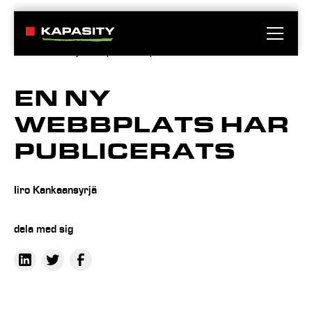
Aktuell
En ny webbplats har publicerats
EN NY
WEBBPLATS HAR
PUBLICERATS
Iiro Kankaansyrjä
dela med sig