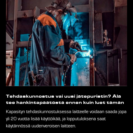
Tehdaskunnostus vai uusi jätepuristin? Älä
tee hankintapäätöstä ennen kuin luet tämän
Kapasityn tehdaskunnostuksessa laitteelle voidaan saada jopa
yli 20 vuotta lisää käyttöikää, ja lopputuloksena saat
käytännössä uudenveroisen laitteen.