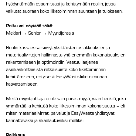
hyödyntämään osaamistasi ja kehittymään rooliin, jossa
vaikutat suoraan koko liiketoiminnan suuntaan ja tulokseen.
Polku voi näyttää tältä:
Meklari → Senior → Myyntijohtaja
Roolin kasvaessa siirryt yksittäisten asiakkuuksien ja
materiaalivirtojen hallinnasta yhä enemmän kokonaisuuksien
rakentamiseen ja optimointiin. Vastuu laajenee
asiakaskohtaisista ratkaisuista koko liiketoiminnan
kehittämiseen, erityisesti EasyWaste-liiketoiminnan
kasvattamiseen.
Meillä myyntijohtaja ei ole vain paras myyjä, vaan henkilö, joka
ymmärtää ja kehittää koko liiketoiminnan kokonaisuutta – eli
miten materiaalivirrat, palvelut ja EasyWaste yhdistyvät
kannattavaksi ja skaalautuvaksi malliksi.
Palkkaus