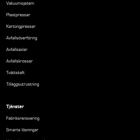
Vakuumsystem
Plastpressar
Kartongpressar
Avfallsöverföring
Avfallsaxlar
Avfallskrossar
Tvättskaft
Tilläggsutrustning
Tjänster
Fabriksrenovering
Smarta lösningar