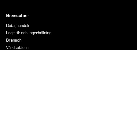
Branscher
Detaljhandeln
Logistik och lagerhållning
Bransch
Vårdsektorn
Sjukhus
Fastigheter
Kommuner och städer
Boende- och restaurangsektorn
Försvarsindustri
Nautiska
Stöd
På vakt
Fabriksrenovering
Periodiskt underhåll