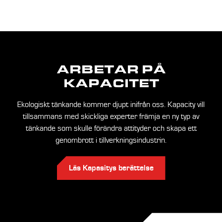
ARBETAR PÅ
KAPACITET
Ekologiskt tänkande kommer djupt inifrån oss. Kapacity vill
tillsammans med skickliga experter främja en ny typ av
tänkande som skulle förändra attityder och skapa ett
genombrott i tillverkningsindustrin.
Läs Kapasitys berättelse