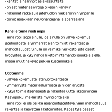
- kehität ja hallinnoit asiakassuhteita
- ohjaat materiaalivirtoja oikeisiin kanaviin
- rakennat ratkaisuja jätehuollon meklaroinnin ympärille
- toimit asiakkaan neuvonantajana ja sparraajana
Kenelle tämä rooli sopii
Tämä rooli sopii sinulle, jos sinulla on vahva kokemus
jätehuollosta ja ymmärrät alan toimijat, rakenteet ja
mahdollisuudet. Sinulla on valmiiksi verkosto, jota osaat
hyödyntää, ja kyky nähdä liiketoimintamahdollisuuksia siellä,
missä muut näkevät pelkkiä kustannuksia.
Odotamme:
- vahvaa kokemusta jätehuoltokentästä
- ymmärrystä materiaalivirroista ja niiden arvosta
- kykyä toimia itsenäisesti ja rakentaa uutta liiketoimintaa
Kasvupolku: meklarista myyntijohtajaksi
Tämä rooli ei ole pelkkä asiantuntijatehtävä, vaan mahdollisuus
rakentaa ja kasvattaa liiketoimintaa. Kapasitylla pääset