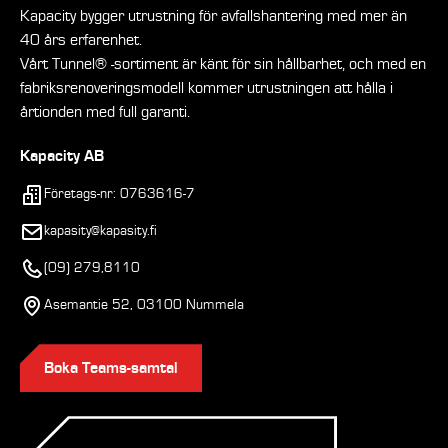
Kapacity bygger utrustning för avfallshantering med mer än
40 års erfarenhet.
Vårt Tunnel® -sortiment är känt för sin hållbarhet, och med en
fabriksrenoveringsmodell kommer utrustningen att hålla i
årtionden med full garanti.
Kapacity AB
Företags-nr: 0763616-7
kapasity@kapasity.fi
(09) 279,8110
Asemantie 52, 03100 Nummela
Boka Teams-samtal