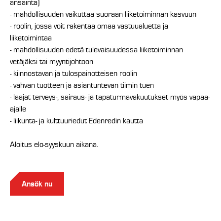
ansainta)
- mahdollisuuden vaikuttaa suoraan liiketoiminnan kasvuun
- roolin, jossa voit rakentaa omaa vastuualuetta ja
liiketoimintaa
- mahdollisuuden edetä tulevaisuudessa liiketoiminnan
vetäjäksi tai myyntijohtoon
- kiinnostavan ja tulospainotteisen roolin
- vahvan tuotteen ja asiantuntevan tiimin tuen
- laajat terveys-, sairaus- ja tapaturmavakuutukset myös vapaa-
ajalle
- liikunta- ja kulttuuriedut Edenredin kautta
Aloitus elo-syyskuun aikana.
Ansök nu