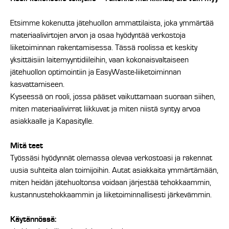
Etsimme kokenutta jätehuollon ammattilaista, joka ymmärtää
materiaalivirtojen arvon ja osaa hyödyntää verkostoja
liiketoiminnan rakentamisessa. Tässä roolissa et keskity
yksittäisiin laitemyyntidiileihin, vaan kokonaisvaltaiseen
jätehuollon optimointiin ja EasyWaste-liiketoiminnan
kasvattamiseen.
Kyseessä on rooli, jossa pääset vaikuttamaan suoraan siihen,
miten materiaalivirrat liikkuvat ja miten niistä syntyy arvoa
asiakkaalle ja Kapasitylle.
Mitä teet
Työssäsi hyödynnät olemassa olevaa verkostoasi ja rakennat
uusia suhteita alan toimijoihin. Autat asiakkaita ymmärtämään,
miten heidän jätehuoltonsa voidaan järjestää tehokkaammin,
kustannustehokkaammin ja liiketoiminnallisesti järkevämmin.
Käytännössä: