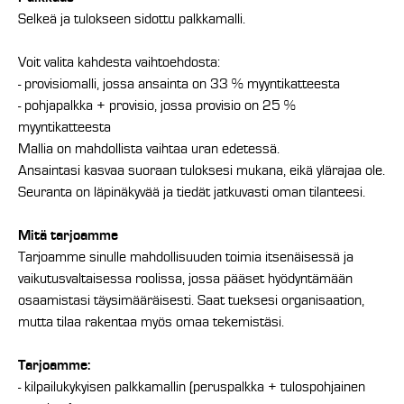
Selkeä ja tulokseen sidottu palkkamalli.
Voit valita kahdesta vaihtoehdosta:
- provisiomalli, jossa ansainta on 33 % myyntikatteesta
- pohjapalkka + provisio, jossa provisio on 25 %
myyntikatteesta
Mallia on mahdollista vaihtaa uran edetessä.
Ansaintasi kasvaa suoraan tuloksesi mukana, eikä ylärajaa ole.
Seuranta on läpinäkyvää ja tiedät jatkuvasti oman tilanteesi.
Mitä tarjoamme
Tarjoamme sinulle mahdollisuuden toimia itsenäisessä ja
vaikutusvaltaisessa roolissa, jossa pääset hyödyntämään
osaamistasi täysimääräisesti. Saat tueksesi organisaation,
mutta tilaa rakentaa myös omaa tekemistäsi.
Tarjoamme:
- kilpailukykyisen palkkamallin (peruspalkka + tulospohjainen