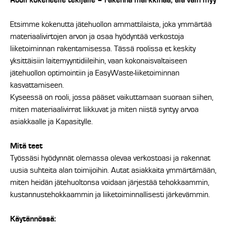
Rooli kokeneelle tekijälle – rakenna markkinaa, älä vain myy
Etsimme kokenutta jätehuollon ammattilaista, joka ymmärtää
materiaalivirtojen arvon ja osaa hyödyntää verkostoja
liiketoiminnan rakentamisessa. Tässä roolissa et keskity
yksittäisiin laitemyyntidiileihin, vaan kokonaisvaltaiseen
jätehuollon optimointiin ja EasyWaste-liiketoiminnan
kasvattamiseen.
Kyseessä on rooli, jossa pääset vaikuttamaan suoraan siihen,
miten materiaalivirrat liikkuvat ja miten niistä syntyy arvoa
asiakkaalle ja Kapasitylle.
Mitä teet
Työssäsi hyödynnät olemassa olevaa verkostoasi ja rakennat
uusia suhteita alan toimijoihin. Autat asiakkaita ymmärtämään,
miten heidän jätehuoltonsa voidaan järjestää tehokkaammin,
kustannustehokkaammin ja liiketoiminnallisesti järkevämmin.
Käytännössä: