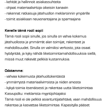
- kehität ja hallinnoit asiakassuhteita
- ohjaat materiaalivirtoja oikeisiin kanaviin
- rakennat ratkaisuja jätehuollon meklaroinnin ympärille
- toimit asiakkaan neuvonantajana ja sparraajana
Kenelle tämä rooli sopii
Tämä rooli sopii sinulle, jos sinulla on vahva kokemus
jätehuollosta ja ymmärrät alan toimijat, rakenteet ja
mahdollisuudet. Sinulla on valmiiksi verkosto, jota osaat
hyödyntää, ja kyky nähdä liiketoimintamahdollisuuksia siellä,
missä muut näkevät pelkkiä kustannuksia.
Odotamme:
- vahvaa kokemusta jätehuoltokentästä
- ymmärrystä materiaalivirroista ja niiden arvosta
- kykyä toimia itsenäisesti ja rakentaa uutta liiketoimintaa
Kasvupolku: meklarista myyntijohtajaksi
Tämä rooli ei ole pelkkä asiantuntijatehtävä, vaan mahdollisuus
rakentaa ja kasvattaa liiketoimintaa. Kapasitylla pääset