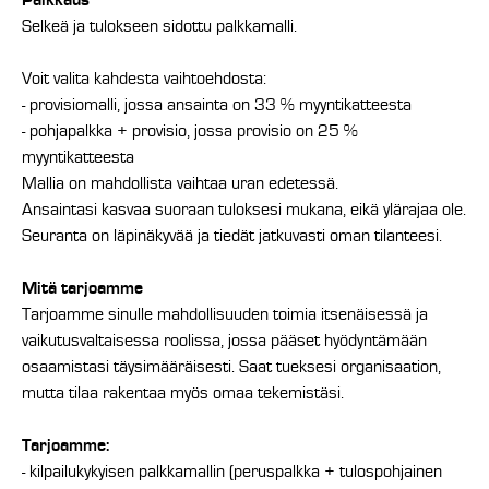
Palkkaus
Selkeä ja tulokseen sidottu palkkamalli.
Voit valita kahdesta vaihtoehdosta:
- provisiomalli, jossa ansainta on 33 % myyntikatteesta
- pohjapalkka + provisio, jossa provisio on 25 %
myyntikatteesta
Mallia on mahdollista vaihtaa uran edetessä.
Ansaintasi kasvaa suoraan tuloksesi mukana, eikä ylärajaa ole.
Seuranta on läpinäkyvää ja tiedät jatkuvasti oman tilanteesi.
Mitä tarjoamme
Tarjoamme sinulle mahdollisuuden toimia itsenäisessä ja
vaikutusvaltaisessa roolissa, jossa pääset hyödyntämään
osaamistasi täysimääräisesti. Saat tueksesi organisaation,
mutta tilaa rakentaa myös omaa tekemistäsi.
Tarjoamme:
- kilpailukykyisen palkkamallin (peruspalkka + tulospohjainen