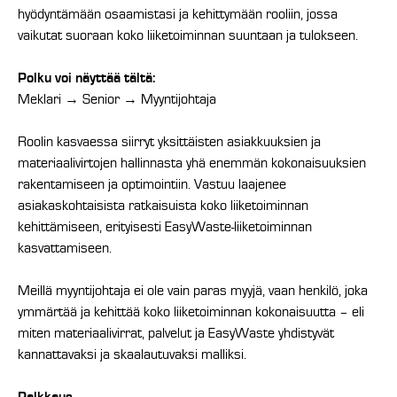
hyödyntämään osaamistasi ja kehittymään rooliin, jossa
vaikutat suoraan koko liiketoiminnan suuntaan ja tulokseen.
Polku voi näyttää tältä:
Meklari → Senior → Myyntijohtaja
Roolin kasvaessa siirryt yksittäisten asiakkuuksien ja
materiaalivirtojen hallinnasta yhä enemmän kokonaisuuksien
rakentamiseen ja optimointiin. Vastuu laajenee
asiakaskohtaisista ratkaisuista koko liiketoiminnan
kehittämiseen, erityisesti EasyWaste-liiketoiminnan
kasvattamiseen.
Meillä myyntijohtaja ei ole vain paras myyjä, vaan henkilö, joka
ymmärtää ja kehittää koko liiketoiminnan kokonaisuutta – eli
miten materiaalivirrat, palvelut ja EasyWaste yhdistyvät
kannattavaksi ja skaalautuvaksi malliksi.