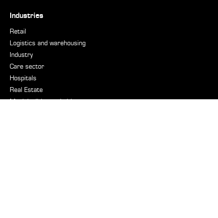
Industries
Retail
Logistics and warehousing
Industry
Care sector
Hospitals
Real Estate
Municipalities and cities
Accommodation and restaurant sector
Defence industry
Nautical
Support
On-call
Factory renovation
Periodic maintenance