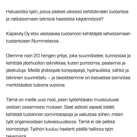
Haluaisitko työn, jossa pääset oikeasti kehittämään tuotantoa
ja ratkaisemaan teknisiä haasteita käytännössä?
Kapasity Oy etsii vastaavaa tuotannon kehittäjää vahvistamaan
tuotantoaan Nummelassa.
Olemme noin 20 hengen yritys, joka suunnittelee, kunnostaa ja
kehittää jätehuollon tekniikkaa, kuten puristimia, paalaimia ja
jätekuiluja. Meillä yhdistyvät konepajatyö, hydrauliikka, sähkö ja
tekninen suunnittelu – ja tavoitteemme on kasvattaa toimintaa
merkittävästi tulevina vuosina.
Tämä on meille uusi rooli, joten työtehtäväsi muotoutuvat
osittain osaamisesi mukaan. Saat aidosti vapaat kädet
kehittää tuotannon toimintatapoja ja vaikuttaa siihen, miten
työt organisoidaan tulevaisuudessa. Tämä ei ole pelkkä
toimistotyö. Työhön kuuluu haalarit päällä hallissa työn
tekemistä.