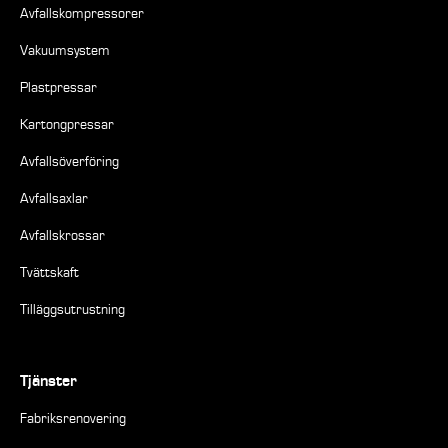
Avfallskompressorer
Vakuumsystem
Plastpressar
Kartongpressar
Avfallsöverföring
Avfallsaxlar
Avfallskrossar
Tvättskaft
Tilläggsutrustning
Tjänster
Fabriksrenovering