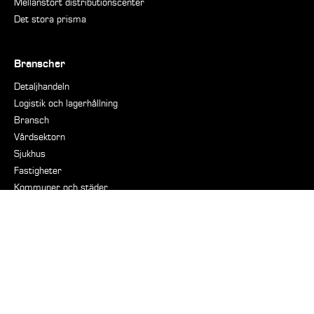
Mellanstort distributionscenter
Det stora prisma
Branscher
Detaljhandeln
Logistik och lagerhållning
Bransch
Vårdsektorn
Sjukhus
Fastigheter
Kommuner och städer
Boende- och restaurangsektorn
Försvarsindustri
Nautiska
Stöd
På vakt