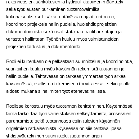
rakenneosien, sähkökuvien ja hydrauliikkapiirien määrittely
sekä työtilausten purkaminen tuotantovalmiiksi
kokonaisuuksiksi. Lisäksi tehtävässä ohjaat tuotantoa,
koordinoit projekteja hallin puolella, huolehdit projektien
dokumentoinnista sekä osallistut materiaalihankintojen ja
varaston hallintaan. Työhön kuuluu myös valmistuneiden
projektien tarkistus ja dokumentointi.
Rooli ei kuitenkaan ole pelkästään suunnittelua ja koordinointia,
vaan siihen kuuluu myös käytännön tekemistä tuotannon ja
hallin puolella. Tehtävässä on tärkeää ymmärtää työn arkea
käytännössä, osallistua tekemiseen tarvittaessa itsekin ja olla
aidosti mukana siinä, miten työt etenevät hallissa.
Roolissa korostuu myös tuotannon kehittäminen. Käytännössä
tämä tarkoittaa työn vaiheistuksen selkeyttämistä, prosessien
parantamista sekä tuotannossa esiin tulevien käytännön
ongelmien ratkaisemista. Kyseessä on siis tehtävä, jossa
yhdistyvät tekninen suunnittelu, tuotannon arjen