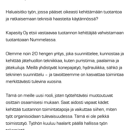
Haluaisitko työn, jossa pääset oikeasti kehittämään tuotantoa
ja ratkaisemaan teknisiä haasteita käytännössä?
Kapasity Oy etsii vastaavaa tuotannon kehittäjää vahvistamaan
tuotantoaan Nummelassa.
Olemme noin 20 hengen yritys, joka suunnittelee, kunnostaa ja
kehittää jätehuollon tekniikkaa, kuten puristimia, paalaimia ja
jätekuiluja. Meillä yhdistyvät konepajatyö, hydrauliikka, sähkö ja
tekninen suunnittelu – ja tavoitteemme on kasvattaa toimintaa
merkittävästi tulevina vuosina.
Tämä on meille uusi rooli, joten työtehtäväsi muotoutuvat
osittain osaamisesi mukaan. Saat aidosti vapaat kädet
kehittää tuotannon toimintatapoja ja vaikuttaa siihen, miten
työt organisoidaan tulevaisuudessa. Tämä ei ole pelkkä
toimistotyö. Työhön kuuluu haalarit päällä hallissa työn