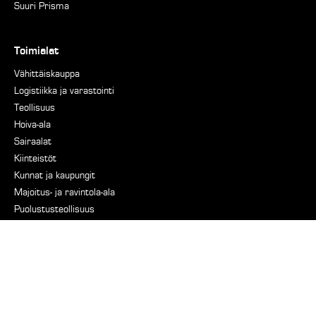
Suuri Prisma
Toimialat
Vähittäiskauppa
Logistiikka ja varastointi
Teollisuus
Hoiva-ala
Sairaalat
Kiinteistöt
Kunnat ja kaupungit
Majoitus- ja ravintola-ala
Puolustusteollisuus
Merenkulku
Tuki
Päivystys
Tehdaskunnostus