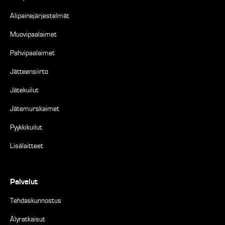
Alipainejärjestelmät
Muovipaalaimet
Pahvipaalaimet
Jätteensiirto
Jätekuilut
Jätemurskaimet
Pyykkikuilut
Lisälaitteet
Palvelut
Tehdaskunnostus
Älyratkaisut