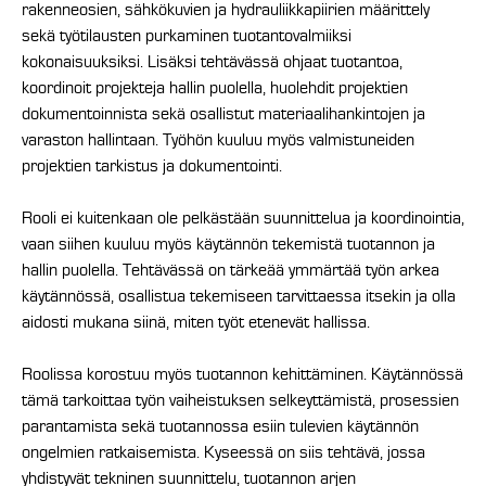
rakenneosien, sähkökuvien ja hydrauliikkapiirien määrittely
sekä työtilausten purkaminen tuotantovalmiiksi
kokonaisuuksiksi. Lisäksi tehtävässä ohjaat tuotantoa,
koordinoit projekteja hallin puolella, huolehdit projektien
dokumentoinnista sekä osallistut materiaalihankintojen ja
varaston hallintaan. Työhön kuuluu myös valmistuneiden
projektien tarkistus ja dokumentointi.
Rooli ei kuitenkaan ole pelkästään suunnittelua ja koordinointia,
vaan siihen kuuluu myös käytännön tekemistä tuotannon ja
hallin puolella. Tehtävässä on tärkeää ymmärtää työn arkea
käytännössä, osallistua tekemiseen tarvittaessa itsekin ja olla
aidosti mukana siinä, miten työt etenevät hallissa.
Roolissa korostuu myös tuotannon kehittäminen. Käytännössä
tämä tarkoittaa työn vaiheistuksen selkeyttämistä, prosessien
parantamista sekä tuotannossa esiin tulevien käytännön
ongelmien ratkaisemista. Kyseessä on siis tehtävä, jossa
yhdistyvät tekninen suunnittelu, tuotannon arjen