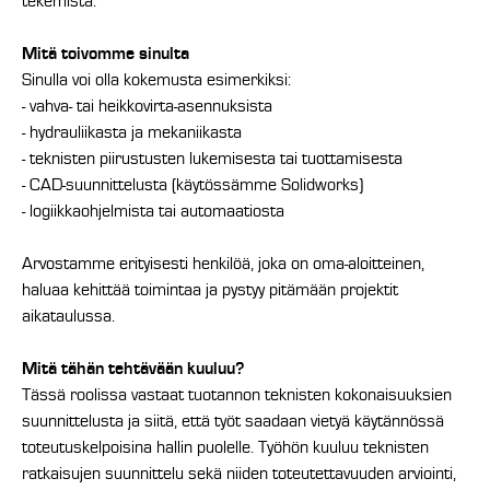
tekemistä.
Mitä toivomme sinulta
Sinulla voi olla kokemusta esimerkiksi:
- vahva- tai heikkovirta-asennuksista
- hydrauliikasta ja mekaniikasta
- teknisten piirustusten lukemisesta tai tuottamisesta
- CAD-suunnittelusta (käytössämme Solidworks)
- logiikkaohjelmista tai automaatiosta
Arvostamme erityisesti henkilöä, joka on oma-aloitteinen,
haluaa kehittää toimintaa ja pystyy pitämään projektit
aikataulussa.
Mitä tähän tehtävään kuuluu?
Tässä roolissa vastaat tuotannon teknisten kokonaisuuksien
suunnittelusta ja siitä, että työt saadaan vietyä käytännössä
toteutuskelpoisina hallin puolelle. Työhön kuuluu teknisten
ratkaisujen suunnittelu sekä niiden toteutettavuuden arviointi,