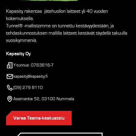
Kapasity rakentaa jätehuollon laitteet yli 40 vuoden
kokemuksella.
Tunnel® -mallistomme on tunnettu kestävyydestään, ja
tehdaskunnostuksen mallilla laitteet kestävät täydellä takuulla
vuosikymmeniä.
Kapasity Oy
Y-tunnus: 0763616-7
kapasity@kapasity.fi
(09) 279 8110
Asemantie 52, 03100 Nummela
Varaa Teams-keskustelu