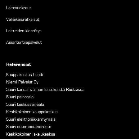
Laitevuokraus
Väliaikaisratkaisut
Laitteiden kierrätys
Asiantuntijapalvelut
Referenssit
Kauppakeskus Lundi
Niemi Palvelut Oy
Suuri kansainvälinen lentokenttä Ruotsissa
Suuri painotalo
Suuri keskussairaala
Keskikokoinen kauppakeskus
Suuri elektroniikkamyymälä
Suuri automaattivarasto
Keskikokoinen jakelukeskus