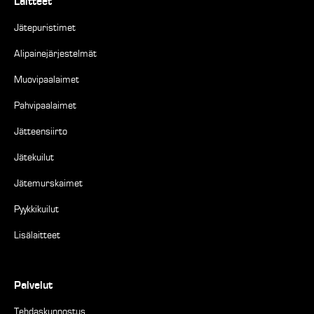
Laitteet
Jätepuristimet
Alipainejärjestelmät
Muovipaalaimet
Pahvipaalaimet
Jätteensiirto
Jätekuilut
Jätemurskaimet
Pyykkikuilut
Lisälaitteet
Palvelut
Tehdaskunnostus