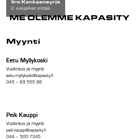
Iiro Kankaansyrjä
2. sukupolven yrittäjä
ME OLEMME KAPASITY
Myynti
Eetu Myllykoski
Vuokraus ja myynti
eetu.myllykoski@kapasity.fi
045 – 69 555 98
Peik Kauppi
Vuokraus ja myynti
peik.kauppi@kapasity.fi
044 – 500 7345