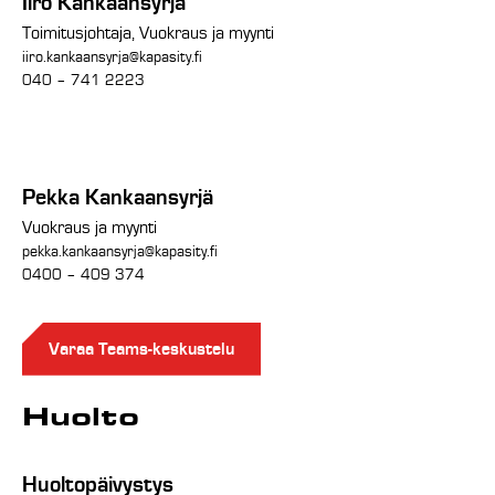
Iiro Kankaansyrjä
Toimitusjohtaja, Vuokraus ja myynti
iiro.kankaansyrja@kapasity.fi
040 – 741 2223
Pekka Kankaansyrjä
Vuokraus ja myynti
pekka.kankaansyrja@kapasity.fi
0400 – 409 374
Varaa Teams-keskustelu
Huolto
Huoltopäivystys