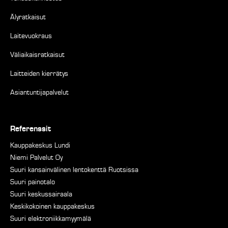
Älyratkaisut
Laitevuokraus
Väliaikaisratkaisut
Laitteiden kierrätys
Asiantuntijapalvelut
Referenssit
Kauppakeskus Lundi
Niemi Palvelut Oy
Suuri kansainvälinen lentokenttä Ruotsissa
Suuri painotalo
Suuri keskussairaala
Keskikokoinen kauppakeskus
Suuri elektroniikkamyymälä