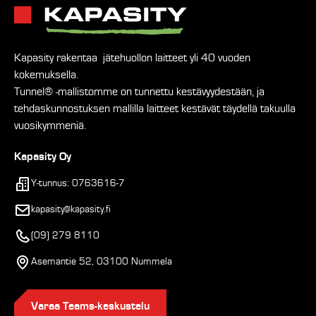
Kapasity rakentaa jätehuollon laitteet yli 40 vuoden
kokemuksella.
Tunnel® -mallistomme on tunnettu kestävyydestään, ja
tehdaskunnostuksen mallilla laitteet kestävät täydellä takuulla
vuosikymmeniä.
Kapasity Oy
Y-tunnus: 0763616-7
kapasity@kapasity.fi
(09) 279 8110
Asemantie 52, 03100 Nummela
Varaa Teams-keskustelu