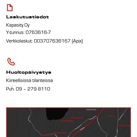
Laskutustiedot
Kapasity Oy
Y-tunnus: 0763616-7
Verkkolaskut: 003707636167 (Apix)
Huoltopäivystys
Kiireellisissä tilanteissa
Puh. 09 – 279 8110