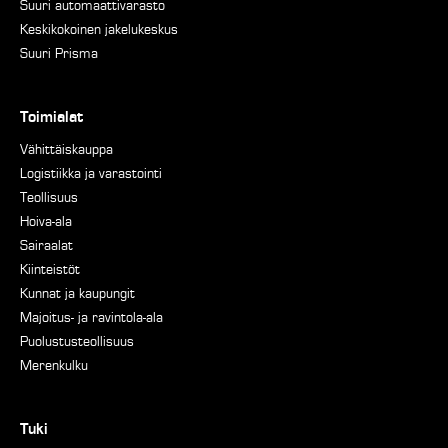
Suuri automaattivarasto
Keskikokoinen jakelukeskus
Suuri Prisma
Toimialat
Vähittäiskauppa
Logistiikka ja varastointi
Teollisuus
Hoiva-ala
Sairaalat
Kiinteistöt
Kunnat ja kaupungit
Majoitus- ja ravintola-ala
Puolustusteollisuus
Merenkulku
Tuki