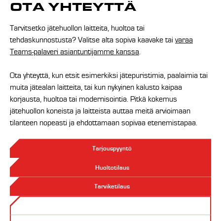
OTA YHTEYTTÄ
Tarvitsetko jätehuollon laitteita, huoltoa tai
tehdaskunnostusta? Valitse alta sopiva kaavake tai
varaa
Teams-palaveri asiantuntijamme kanssa
.
Ota yhteyttä, kun etsit esimerkiksi jätepuristimia, paalaimia tai
muita jätealan laitteita, tai kun nykyinen kalusto kaipaa
korjausta, huoltoa tai modernisointia. Pitkä kokemus
jätehuollon koneista ja laitteista auttaa meitä arvioimaan
tilanteen nopeasti ja ehdottamaan sopivaa etenemistapaa.
Tarjouspyyntö
Huoltotilaus
Tarviketilaus
Yhteydenotto