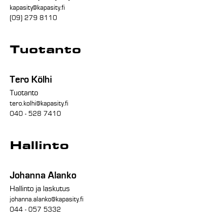
kapasity@kapasity.fi
(09) 279 8110
Tuotanto
Tero Kölhi
Tuotanto
tero.kolhi@kapasity.fi
040 - 528 7410
Hallinto
Johanna Alanko
Hallinto ja laskutus
johanna.alanko@kapasity.fi
044 - 057 5332‬