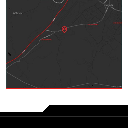
Klikkaa avataksesi kartta Google
Mapsissa