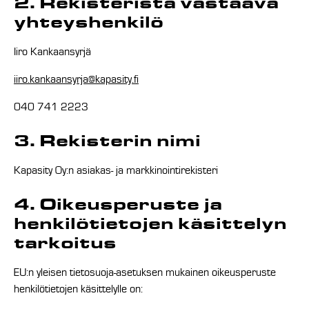
2. Rekisteristä vastaava
yhteyshenkilö
Iiro Kankaansyrjä
iiro.kankaansyrja@kapasity.fi
040 741 2223
3. Rekisterin nimi
Kapasity Oy:n asiakas- ja markkinointirekisteri
4. Oikeusperuste ja
henkilötietojen käsittelyn
tarkoitus
EU:n yleisen tietosuoja-asetuksen mukainen oikeusperuste
henkilötietojen käsittelylle on: