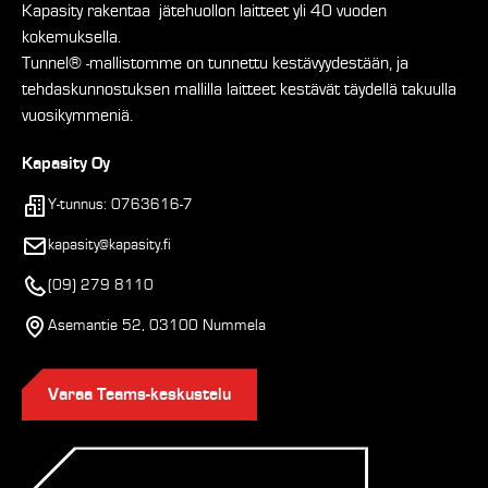
Kapasity rakentaa jätehuollon laitteet yli 40 vuoden
kokemuksella.
Tunnel® -mallistomme on tunnettu kestävyydestään, ja
tehdaskunnostuksen mallilla laitteet kestävät täydellä takuulla
vuosikymmeniä.
Kapasity Oy
Y-tunnus: 0763616-7
kapasity@kapasity.fi
(09) 279 8110
Asemantie 52, 03100 Nummela
Varaa Teams-keskustelu