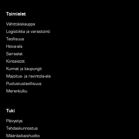
Toimialat
Vähittäiskauppa
Logistiikka ja varastointi
Teollisuus
Hoiva-ala
Sairaalat
Kiinteistöt
Kunnat ja kaupungit
Majoitus- ja ravintola-ala
Puolustusteollisuus
Merenkulku
Tuki
Päivystys
Tehdaskunnostus
Määräaikaishuolto