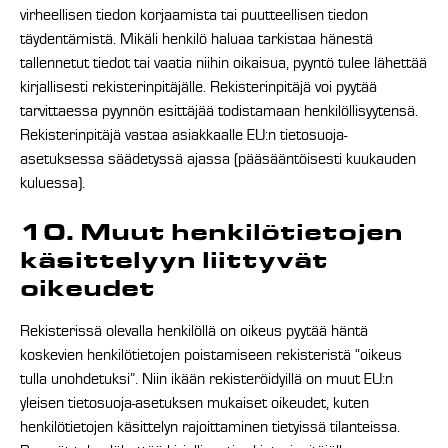
virheellisen tiedon korjaamista tai puutteellisen tiedon
täydentämistä. Mikäli henkilö haluaa tarkistaa hänestä
tallennetut tiedot tai vaatia niihin oikaisua, pyyntö tulee lähettää
kirjallisesti rekisterinpitäjälle. Rekisterinpitäjä voi pyytää
tarvittaessa pyynnön esittäjää todistamaan henkilöllisyytensä.
Rekisterinpitäjä vastaa asiakkaalle EU:n tietosuoja-
asetuksessa säädetyssä ajassa (pääsääntöisesti kuukauden
kuluessa).
10. Muut henkilötietojen
käsittelyyn liittyvät
oikeudet
Rekisterissä olevalla henkilöllä on oikeus pyytää häntä
koskevien henkilötietojen poistamiseen rekisteristä “oikeus
tulla unohdetuksi”. Niin ikään rekisteröidyillä on muut EU:n
yleisen tietosuoja-asetuksen mukaiset oikeudet, kuten
henkilötietojen käsittelyn rajoittaminen tietyissä tilanteissa.