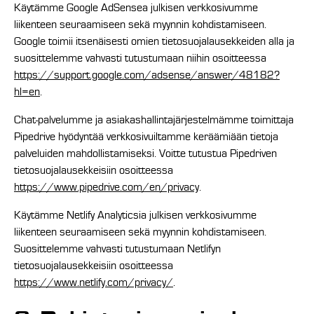
Käytämme Google AdSensea julkisen verkkosivumme
liikenteen seuraamiseen sekä myynnin kohdistamiseen.
Google toimii itsenäisesti omien tietosuojalausekkeiden alla ja
suosittelemme vahvasti tutustumaan niihin osoitteessa
https://support.google.com/adsense/answer/48182?
hl=en
.
Chat-palvelumme ja asiakashallintajärjestelmämme toimittaja
Pipedrive hyödyntää verkkosivuiltamme keräämiään tietoja
palveluiden mahdollistamiseksi. Voitte tutustua Pipedriven
tietosuojalausekkeisiin osoitteessa
https://www.pipedrive.com/en/privacy
.
Käytämme Netlify Analyticsia julkisen verkkosivumme
liikenteen seuraamiseen sekä myynnin kohdistamiseen.
Suosittelemme vahvasti tutustumaan Netlifyn
tietosuojalausekkeisiin osoitteessa
https://www.netlify.com/privacy/
.