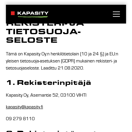
REKISTERI- JA
TIETOSUOJA­
SELOSTE
Tämä on Kapasity Oy:n henkilötietolain (10 ja 24 §) ja EU:n
yleisen tietosuoja-asetuksen (GDPR) mukainen rekisteri- ja
tietosuojaseloste. Laadittu 21.08.2020.
1. Rekisterinpitäjä
Kapasity Oy, Asemantie 52, 03100 VIHTI
kapasity@kapasity.fi
09 279 8110