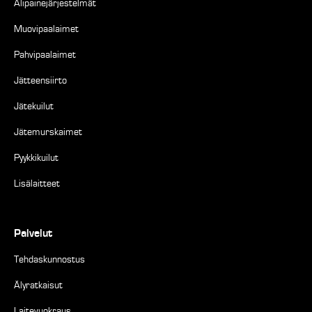
Alipainejärjestelmät
Muovipaalaimet
Pahvipaalaimet
Jätteensiirto
Jätekuilut
Jätemurskaimet
Pyykkikuilut
Lisälaitteet
Palvelut
Tehdaskunnostus
Älyratkaisut
Laitevuokraus