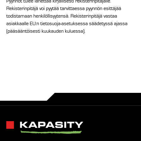
Pyynnöt tulee lähettää kirjallisesti rekisterinpitäjälle.
Rekisterinpitäjä voi pyytää tarvittaessa pyynnön esittäjää
todistamaan henkilöllisyytensä. Rekisterinpitäjä vastaa
asiakkaalle EU:n tietosuoja-asetuksessa säädetyssä ajassa
(pääsääntöisesti kuukauden kuluessa).