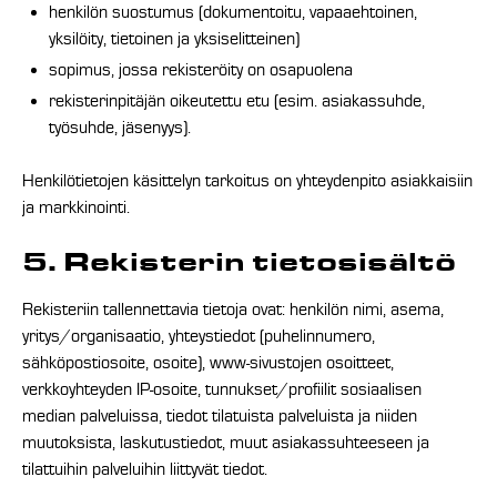
henkilön suostumus (dokumentoitu, vapaaehtoinen,
yksilöity, tietoinen ja yksiselitteinen)
sopimus, jossa rekisteröity on osapuolena
rekisterinpitäjän oikeutettu etu (esim. asiakassuhde,
työsuhde, jäsenyys).
Henkilötietojen käsittelyn tarkoitus on yhteydenpito asiakkaisiin
ja markkinointi.
5. Rekisterin tietosisältö
Rekisteriin tallennettavia tietoja ovat: henkilön nimi, asema,
yritys/organisaatio, yhteystiedot (puhelinnumero,
sähköpostiosoite, osoite), www-sivustojen osoitteet,
verkkoyhteyden IP-osoite, tunnukset/profiilit sosiaalisen
median palveluissa, tiedot tilatuista palveluista ja niiden
muutoksista, laskutustiedot, muut asiakassuhteeseen ja
tilattuihin palveluihin liittyvät tiedot.