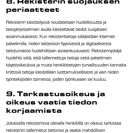
8. Rekisterin suojauksen
periaatteet
Rekisterin käsittelyssä noudatetaan huolellisuutta ja
tietojärjestelmien avulla käsiteltävät tiedot suojataan
asianmukaisesti. Kun rekisteritietoja säilytetään Internet-
palvelimilla, niiden laitteiston fyysisestä ja digitaalisesta
tietoturvasta huolehditaan asiaankuuluvasti. Rekisterinpitäjä
huolehtii siitä, että tallennettuja tietoja sekä palvelimien
käyttöoikeuksia ja muita henkilötietojen turvallisuuden kannalta
kriittisiä tietoja käsitellään luottamuksellisesti ja vain niiden
työntekijöiden toimesta, joiden työnkuvaan se kuuluu.
9. Tarkastusoikeus ja
oikeus vaatia tiedon
korjaamista
Jokaisella rekisterissä olevalla henkilöllä on oikeus tarkistaa
rekisteriin tallennetut tietonsa ja vaatia mahdollisen