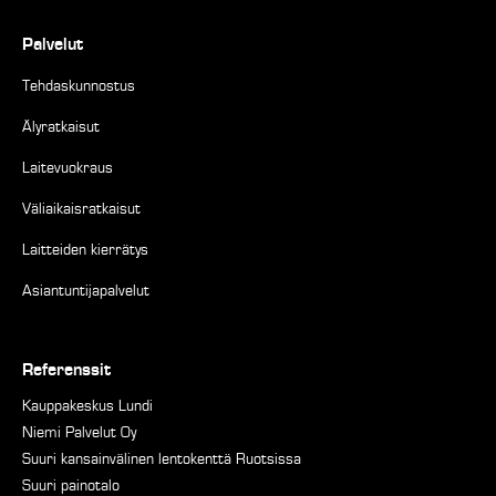
Palvelut
Tehdaskunnostus
Älyratkaisut
Laitevuokraus
Väliaikaisratkaisut
Laitteiden kierrätys
Asiantuntijapalvelut
Referenssit
Kauppakeskus Lundi
Niemi Palvelut Oy
Suuri kansainvälinen lentokenttä Ruotsissa
Suuri painotalo