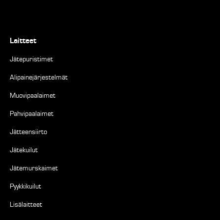
Laitteet
Jätepuristimet
Alipainejärjestelmät
Muovipaalaimet
Pahvipaalaimet
Jätteensiirto
Jätekuilut
Jätemurskaimet
Pyykkikuilut
Lisälaitteet