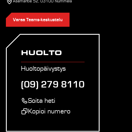
Asemantie 52, 03100 Nummela
Varaa Teams-keskustelu
HUOLTO
Huoltopäivystys
(09) 279 8110
Soita heti
Kopioi numero