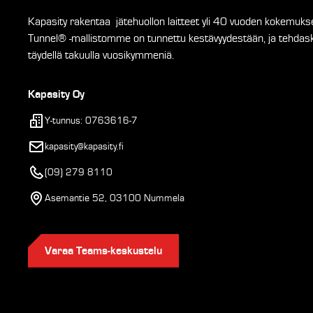
Kapasity rakentaa jätehuollon laitteet yli 40 vuoden kokemukse
Tunnel® -mallistomme on tunnettu kestävyydestään, ja tehdasku
täydellä takuulla vuosikymmeniä.
Kapasity Oy
Y-tunnus: 0763616-7
kapasity@kapasity.fi
(09) 279 8110
Asemantie 52, 03100 Nummela
Varaa Teams-keskustelu