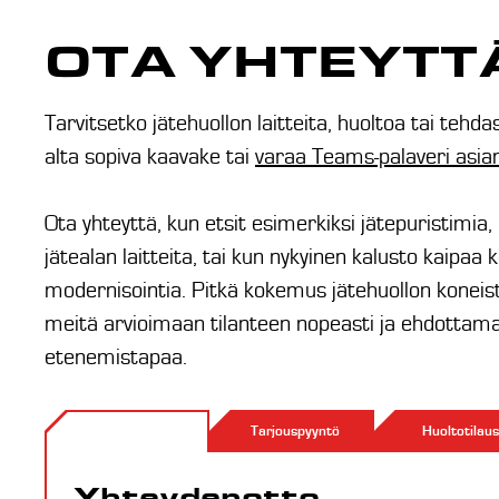
OTA YHTEYTT
Tarvitsetko jätehuollon laitteita, huoltoa tai tehd
alta sopiva kaavake tai
varaa Teams-palaveri asi
Ota yhteyttä, kun etsit esimerkiksi jätepuristimia,
jätealan laitteita, tai kun nykyinen kalusto kaipaa 
modernisointia. Pitkä kokemus jätehuollon koneista
meitä arvioimaan tilanteen nopeasti ja ehdottam
etenemistapaa.
Yhteydenotto
Tarjouspyyntö
Huoltotilaus
Yhteydenotto