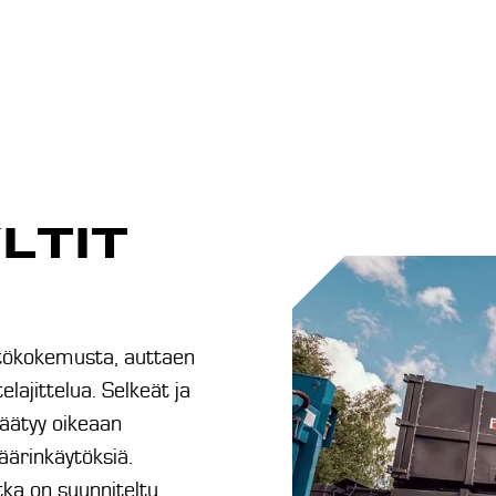
LTIT
yttökokemusta, auttaen
lajittelua. Selkeät ja
päätyy oikeaan
äärinkäytöksiä.
tka on suunniteltu