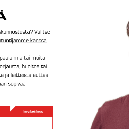
Ä
askunnostusta? Valitse
antuntijamme kanssa
.
 paalaimia tai muita
korjausta, huoltoa tai
 ja laitteista auttaa
aan sopivaa
Tarviketilaus