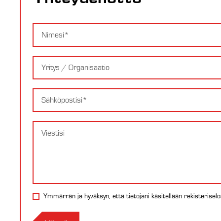
Nimi
Yritys
Email
Viesti
Ymmärrän ja hyväksyn, että tietojani käsitellään
rekisterisel