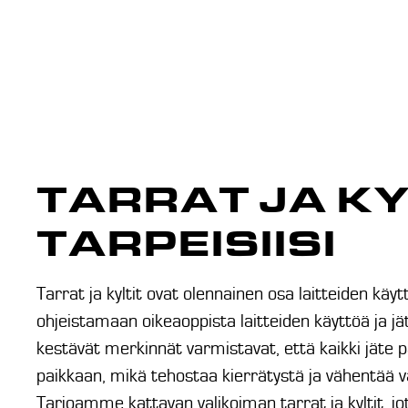
TARRAT JA KY
TARPEISIISI
Tarrat ja kyltit ovat olennainen osa laitteiden kä
ohjeistamaan oikeaoppista laitteiden käyttöä ja jäte
kestävät merkinnät varmistavat, että kaikki jäte 
paikkaan, mikä tehostaa kierrätystä ja vähentää v
Tarjoamme kattavan valikoiman tarrat ja kyltit, jo