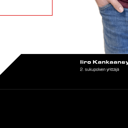
Iiro Kankaans
2. sukupolven yrittäjä