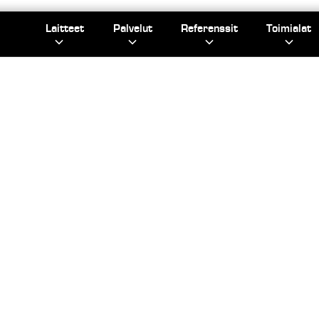
Laitteet
Palvelut
Referenssit
Toimialat
/
/
TUKI
TARRAT JA KYLTIT
TARRAT J
KYLTIT
arrat ja kyltit varmistavat, että oikea jäte menee oikea