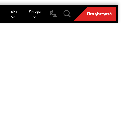
Tuki
Yritys
Ota yhteyttä
A
an astiaa.