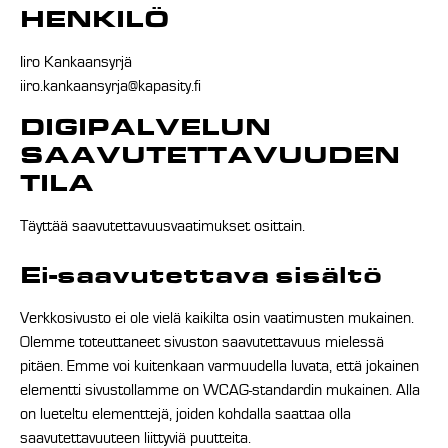
HENKILÖ
Iiro Kankaansyrjä
iiro.kankaansyrja@kapasity.fi
DIGIPALVELUN
SAAVUTETTA
VUUDEN
TILA
Täyttää saavutettavuusvaatimukset osittain.
Ei-saavutettava sisältö
Verkkosivusto ei ole vielä kaikilta osin vaatimusten mukainen.
Olemme toteuttaneet sivuston saavutettavuus mielessä
pitäen. Emme voi kuitenkaan varmuudella luvata, että jokainen
elementti sivustollamme on WCAG-standardin mukainen. Alla
on lueteltu elementtejä, joiden kohdalla saattaa olla
saavutettavuuteen liittyviä puutteita.