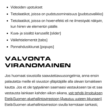
Videoiden upotukset
Tietolaatikot, joissa on pudotusominaisuus (pudotusvalikko)
Tietolaatikot, joissa on hover-efekti eli ne ilmestyvät näkyvin,
kun hiiren vie elementin päälle.
Kuva- ja sisältö karusellit (slider)
Välilehtielementit (tabs)
Ponnahdusikkunat (popups)
VALVONTA
VIRANOMAINEN
Jos huomaat sivustolla saavutettavuusongelmia, anna ensin
palautetta meille eli sivuston ylläpitäjälle alla olevan lomakkeen
kautta. Jos et ole tyytyväinen saamaasi vastaukseen tai et saa
vastausta lainkaan kahden viikon aikana,
voit tehdä ilmoituksen
Etelä-Suomen aluehallintovirastoon (Avautuu uuteen ikkunaan)
.
Etelä-Suomen aluehallintoviraston sivulla kerrotaan tarkasti,