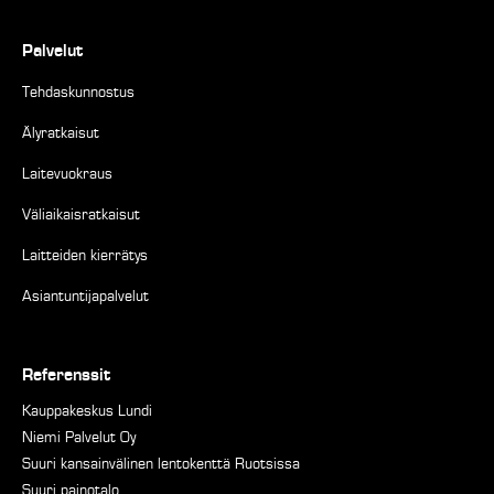
Palvelut
Tehdaskunnostus
Älyratkaisut
Laitevuokraus
Väliaikaisratkaisut
Laitteiden kierrätys
Asiantuntijapalvelut
Referenssit
Kauppakeskus Lundi
Niemi Palvelut Oy
Suuri kansainvälinen lentokenttä Ruotsissa
Suuri painotalo