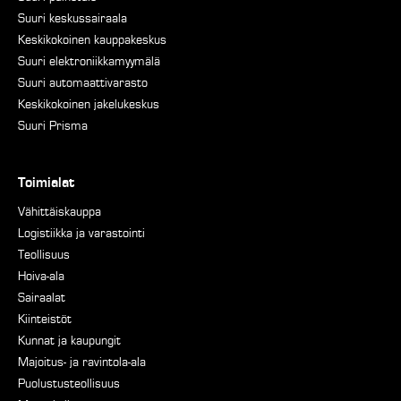
Suuri keskussairaala
Keskikokoinen kauppakeskus
Suuri elektroniikkamyymälä
Suuri automaattivarasto
Keskikokoinen jakelukeskus
Suuri Prisma
Toimialat
Vähittäiskauppa
Logistiikka ja varastointi
Teollisuus
Hoiva-ala
Sairaalat
Kiinteistöt
Kunnat ja kaupungit
Majoitus- ja ravintola-ala
Puolustusteollisuus