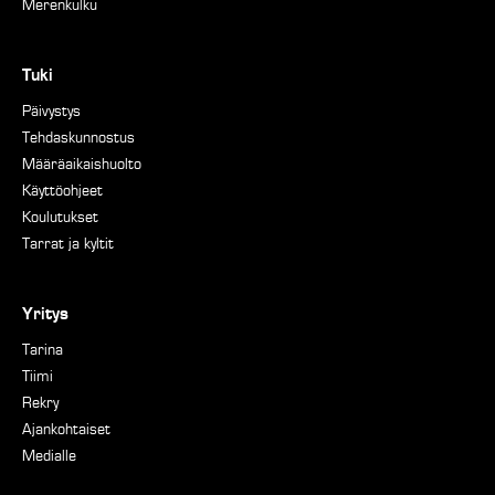
Merenkulku
Tuki
Päivystys
Tehdaskunnostus
Määräaikaishuolto
Käyttöohjeet
Koulutukset
Tarrat ja kyltit
Yritys
Tarina
Tiimi
Rekry
Ajankohtaiset
Medialle