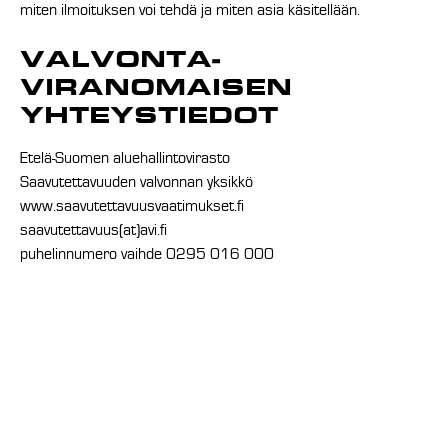
miten ilmoituksen voi tehdä ja miten asia käsitellään.
VALVONTA­
VIRANOMAISEN
YHTEYSTIEDOT
Etelä-Suomen aluehallintovirasto
Saavutettavuuden valvonnan yksikkö
www.saavutettavuusvaatimukset.fi
saavutettavuus(at)avi.fi
puhelinnumero vaihde 0295 016 000