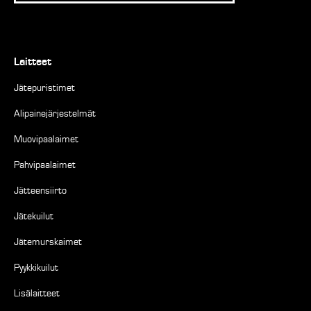
Laitteet
Jätepuristimet
Alipainejärjestelmät
Muovipaalaimet
Pahvipaalaimet
Jätteensiirto
Jätekuilut
Jätemurskaimet
Pyykkikuilut
Lisälaitteet