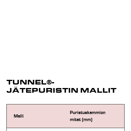
TUNNEL®-
JÄTEPURISTIN MALLIT
Puristuskammion
La
Malli
mitat (mm)
L 