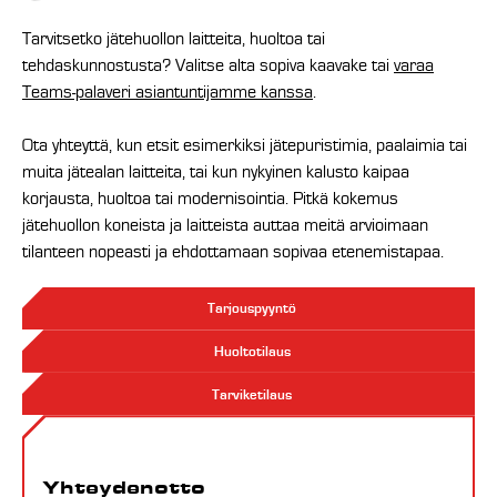
Tarvitsetko jätehuollon laitteita, huoltoa tai
tehdaskunnostusta? Valitse alta sopiva kaavake tai
varaa
Teams-palaveri asiantuntijamme kanssa
.
Ota yhteyttä, kun etsit esimerkiksi jätepuristimia, paalaimia tai
muita jätealan laitteita, tai kun nykyinen kalusto kaipaa
korjausta, huoltoa tai modernisointia. Pitkä kokemus
jätehuollon koneista ja laitteista auttaa meitä arvioimaan
tilanteen nopeasti ja ehdottamaan sopivaa etenemistapaa.
Tarjouspyyntö
Huoltotilaus
Tarviketilaus
Yhteydenotto
Yhteydenotto