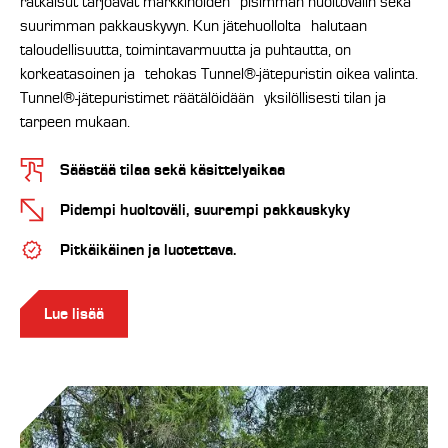
ratkaisut tarjoavat markkinoiden pisimmän huoltovälin sekä
suurimman pakkauskyvyn. Kun jätehuollolta halutaan
taloudellisuutta, toimintavarmuutta ja puhtautta, on
korkeatasoinen ja tehokas Tunnel®-jätepuristin oikea valinta.
Tunnel®-jätepuristimet räätälöidään yksilöllisesti tilan ja
tarpeen mukaan.
Säästää tilaa sekä käsittelyaikaa
Pidempi huoltoväli, suurempi pakkauskyky
Pitkäikäinen ja luotettava.
Lue lisää