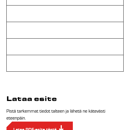
Pi
Ku
Tu
Kä
Lataa esite
Pistä tarkemmat tiedot talteen ja lähetä ne kätevästi
eteenpäin.
Lataa PDF-esite tästä