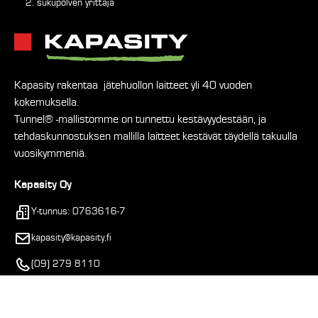
2. sukupolven yrittäjä
Kapasity rakentaa jätehuollon laitteet yli 40 vuoden
kokemuksella.
Tunnel® -mallistomme on tunnettu kestävyydestään, ja
tehdaskunnostuksen mallilla laitteet kestävät täydellä takuulla
vuosikymmeniä.
Kapasity Oy
Y-tunnus: 0763616-7
kapasity@kapasity.fi
(09) 279 8110
Asemantie 52, 03100 Nummela