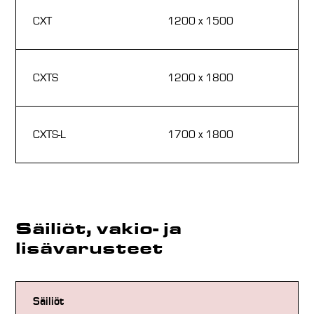
63
CXT
1200 x 1500
2
63
CXTS
1200 x 1800
2
63
CXTS-L
1700 x 1800
2
Säiliöt, vakio- ja
lisävarusteet
Säiliöt
Va