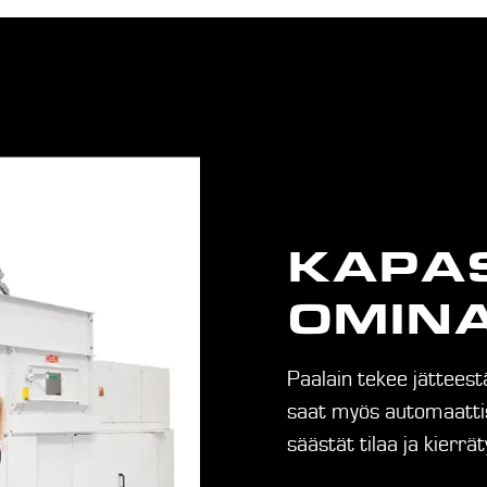
KAPAS
OMIN
Paalain tekee jätteestä
saat myös automaattis
säästät tilaa ja kierrä