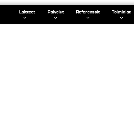
Laitteet
Palvelut
Referenssit
Toimialat
/
/
PAHVIPAALAIMET
HSM-VAAKA­PAALAIMET
HSM-VAAKA
PAALAIME
 pienestä tarpeesta aina valtavien teollisten massoje