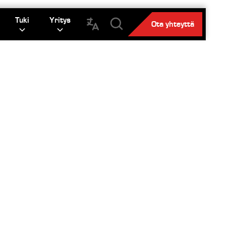
Tuki
Yritys
Ota yhteyttä
­
T
n paalaamiseen.