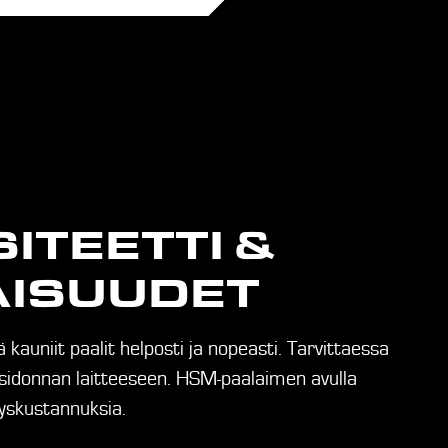
ITEETTI &
AISUUDET
 kauniit paalit helposti ja nopeasti. Tarvittaessa
idonnan laitteeseen. HSM-paalaimen avulla
tyskustannuksia.