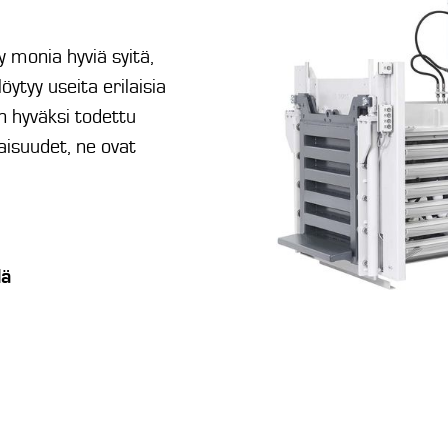
y monia hyviä syitä,
ytyy useita erilaisia
n hyväksi todettu
aisuudet, ne ovat
lä