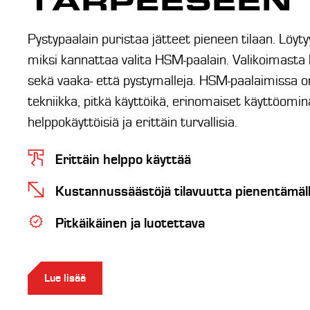
TARPEESEEN
Pystypaalain puristaa jätteet pieneen tilaan. Löyty
miksi kannattaa valita HSM-paalain. Valikoimasta lö
sekä vaaka- että pystymalleja. HSM-paalaimissa o
tekniikka, pitkä käyttöikä, erinomaiset käyttöomin
helppokäyttöisiä ja erittäin turvallisia.
Erittäin helppo käyttää
Kustannussäästöjä tilavuutta pienentämäl
Pitkäikäinen ja luotettava
Lue lisää