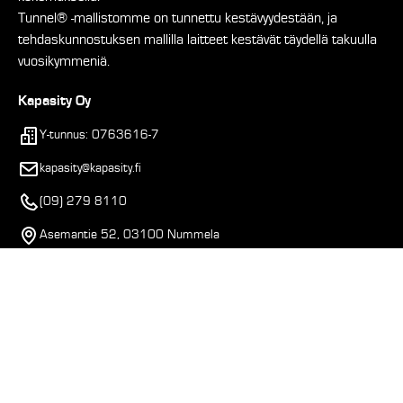
Tunnel® -mallistomme on tunnettu kestävyydestään, ja
tehdaskunnostuksen mallilla laitteet kestävät täydellä takuulla
vuosikymmeniä.
Kapasity Oy
Y-tunnus: 0763616-7
kapasity@kapasity.fi
(09) 279 8110
Asemantie 52, 03100 Nummela
Varaa Teams-keskustelu
HUOLTO