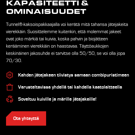
KAPASITEETTI &
OMINAISUUDET
Tunnel®-kaksoispakkaajalla voi kerätä mitä tahansa jätejakeita
vierekkäin. Suosittelemme kuitenkin, että molemmat jakeet
ovat joko märkiä tai kuivia, koska pahvin ja biojätteen
kerääminen vierekkäin on haastavaa. Täyttöaukkojen
keskinäinen jakosuhde ei tarvitse olla 50/50, se voi olla jopa
70/30.
Kahden jätejakeen tiivistys samaan combipuristimeen
Varusteltavissa yhdellä tai kahdella kaatolaitteella
Soveltuu kuiville ja märille jätejakeille!
Ota yhteyttä