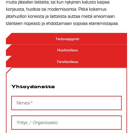
muita jätealan laitteita, tai kun nykyinen kalusto kaipaa
korjausta, huoltoa tai modernisointia. Pitkä kokemus
jätehuollon koneista ja laitteista auttaa meitä arvioimaan
tilanteen nopeasti ja ehdottamaan sopivaa etenemistapaa.
Tarjouspyyntö
Huoltotilaus
Tarviketilaus
Yhteydenotto
Yhteydenotto
Nimi
Yritys