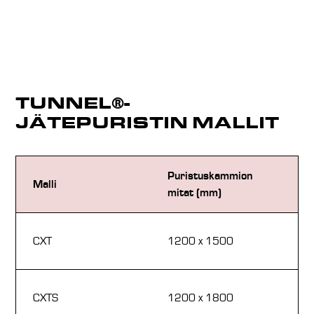
TUNNEL®-
JÄTEPURISTIN MALLIT
Puristuskammion
La
Malli
mitat (mm)
L 
63
CXT
1200 x 1500
2
63
CXTS
1200 x 1800
2