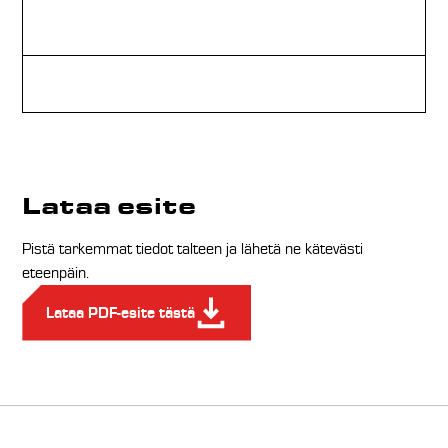
Tu
Kä
Lataa esite
Pistä tarkemmat tiedot talteen ja lähetä ne kätevästi
eteenpäin.
Lataa PDF-esite tästä