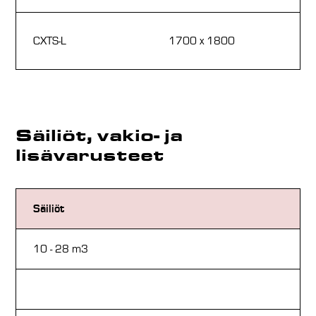
63
CXTS-L
1700 x 1800
2
Säiliöt, vakio- ja
lisävarusteet
Säiliöt
Va
10 - 28 m3
Ma
Jä