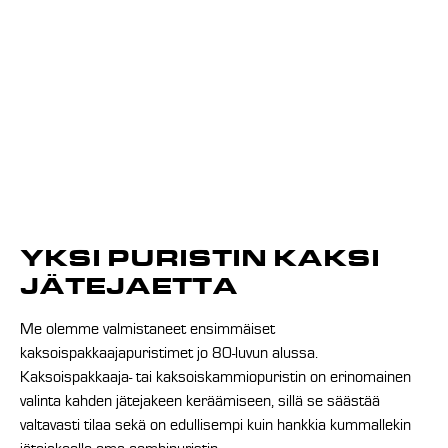
YKSI PURISTIN KAKSI
JÄTEJAETTA
Me olemme valmistaneet ensimmäiset
kaksoispakkaajapuristimet jo 80-luvun alussa.
Kaksoispakkaaja- tai kaksoiskammiopuristin on erinomainen
valinta kahden jätejakeen keräämiseen, sillä se säästää
valtavasti tilaa sekä on edullisempi kuin hankkia kummallekin