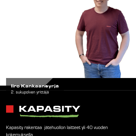
Iiro Kankaansyrjä
2. sukupolven yrittäjä
Kapasity rakentaa jätehuollon laitteet yli 40 vuoden
kokemuksella.