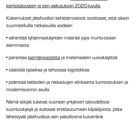
kiertotalouteen ja sen vaikutuksiin 2020-luvulla.
Kokemukset jätehuollon kehittämisestä osoittavat, että oikein
suunnitelluilla ratkaisuilla voidaan:
• vähentää tyhjennyskäyntien määrää jopa murto-osaan
aiemmasta
• parantaa
kierrätysastetta
ja materiaalien uusiokäyttöä
• säästää työaikaa ja tehostaa logistiikkaa
• pidentää laitteiden ja ratkaisujen elinkaarta kunnostuksen ja
modernisoinnin avulla
Nämä tekijät tukevat suoraan yrityksen taloudellista
suorituskykyä ja auttavat erottautumaan kilpailijoista, jotka
lähestyvät jätehuoltoa vain pakollisena kulueränä.