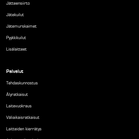
Jätteensiirto
Jätekuilut
Jätemurskaimet
Pyykkikuilut
Lisälaitteet
Palvelut
Tehdaskunnostus
Älyratkaisut
Laitevuokraus
Väliaikaisratkaisut
Laitteiden kierrätys