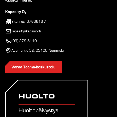
vuosikymmeniä.
Kapasity Oy
Y-tunnus: 0763616-7
kapasity@kapasity.fi
(09) 279 8110
Asemantie 52, 03100 Nummela
Varaa Teams-keskustelu
HUOLTO
Huoltopäivystys