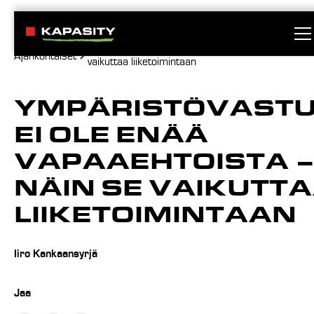
Ympäristövastuu ei ole enää vapaaehtoista – näi
Ajankohtaiset
vaikuttaa liiketoimintaan
YMPÄRISTÖVAST
EI OLE ENÄÄ
VAPAAEHTOISTA 
NÄIN SE VAIKUTT
LIIKETOIMINTAAN
Iiro Kankaansyrjä
Jaa