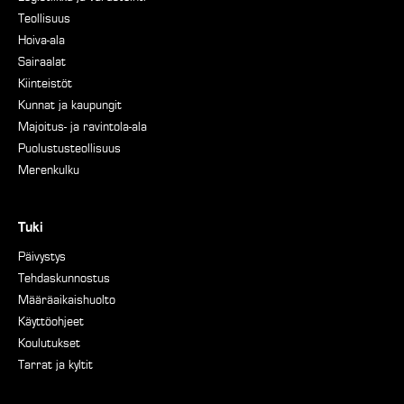
Teollisuus
Hoiva-ala
Sairaalat
Kiinteistöt
Kunnat ja kaupungit
Majoitus- ja ravintola-ala
Puolustusteollisuus
Merenkulku
Tuki
Päivystys
Tehdaskunnostus
Määräaikaishuolto
Käyttöohjeet
Koulutukset
Tarrat ja kyltit